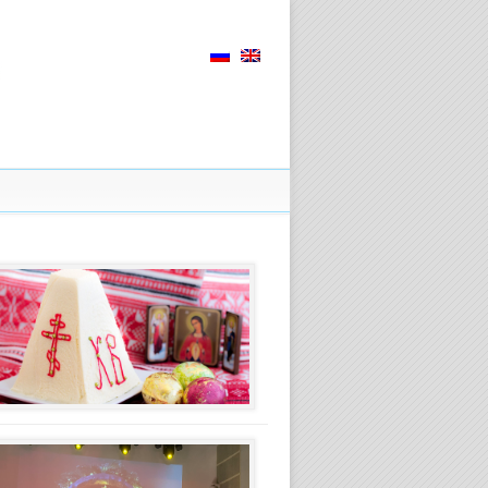
Paschal
(Easter)
service
2026
year
26.03.2026
(Русский)
Рождественский