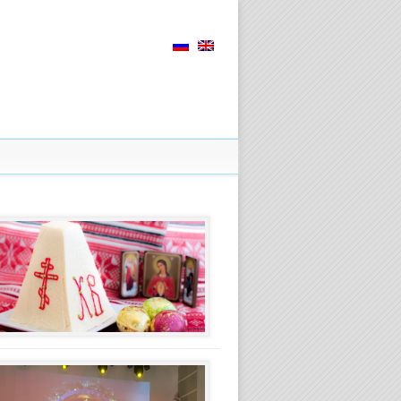
Paschal
(Easter)
service
2026
year
26.03.2026
(Русский)
Рождественский