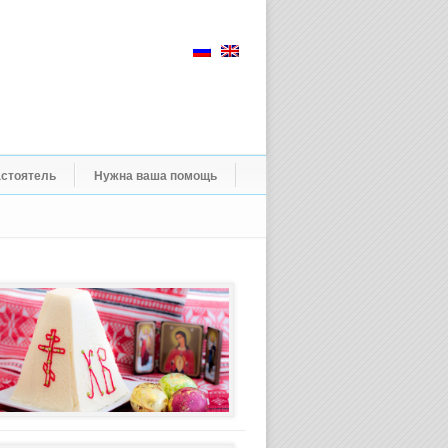
стоятель
Нужна ваша помощь
Пасхальное
богослужение
2026
года
(анонс)
26.03.2026