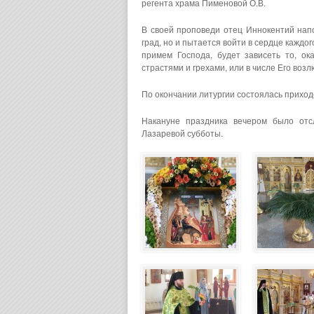
регента храма Пименовой О.В.
В своей проповеди отец Иннокентий напо
град, но и пытается войти в сердце каждог
примем Господа, будет зависеть то, о
страстями и грехами, или в числе Его во
По окончании литургии состоялась приход
Накануне праздника вечером было от
Лазаревой субботы.