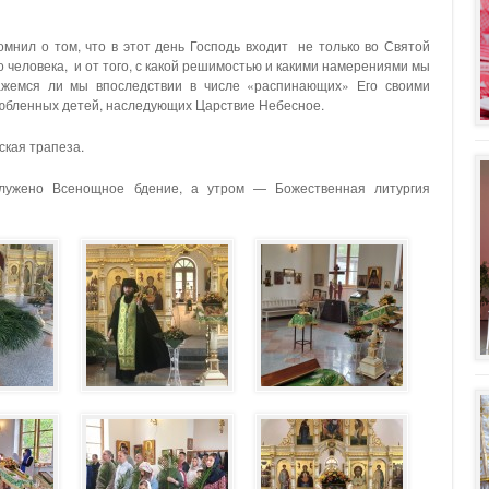
мнил о том, что в этот день Господь входит
не только во Святой
о человека,
и от того, с какой решимостью и какими намерениями мы
кажемся ли мы впоследствии в числе «распинающих» Его своими
злюбленных детей, наследующих Царствие Небесное.
ская трапеза.
служено Всенощное бдение, а утром — Божественная литургия