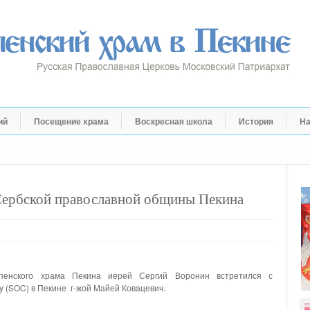
ий
Посещение храма
Воскресная школа
История
На
 Сербской православной общины Пекина
пенского храма Пекина иерей Сергий Воронин встретился с
y (SOC) в Пекине г-жой Майей Ковацевич.