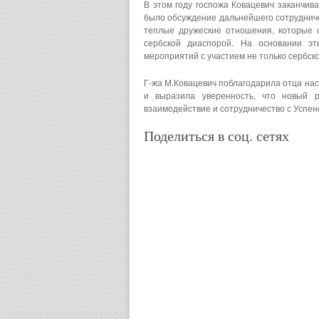
В этом году госпожа Ковацевич заканчив
было обсуждение дальнейшего сотрудничес
теплые дружеские отношения, которые 
сербской диаспорой. На основании э
мероприятий с участием не только сербск
Г-жа М.Ковацевич поблагодарила отца на
и выразила уверенность, что новый р
взаимодействие и сотрудничество с Успен
Поделиться в соц. сетях