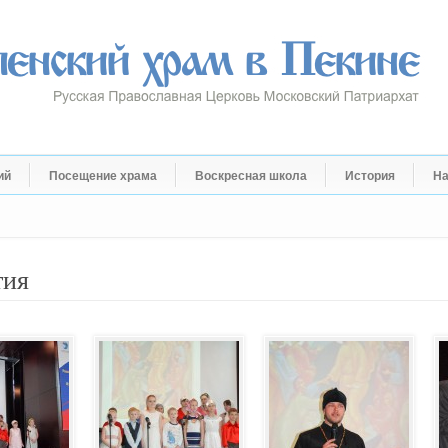
ий
Посещение храма
Воскресная школа
История
На
тия